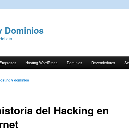
y Dominios
del dìa
 Empresas
Hosting WordPress
Dominios
Revendedores
Se
osting y dominios
historia del Hacking en
rnet