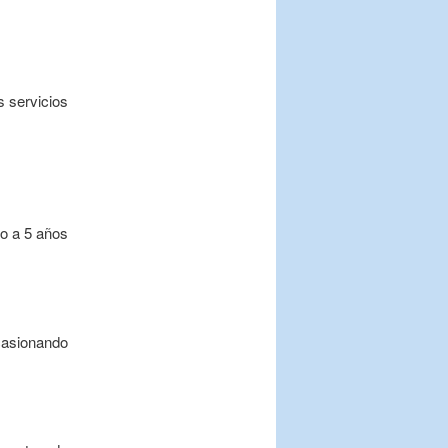
s servicios
do a 5 años
casionando