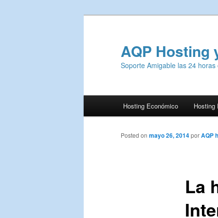
AQP Hosting 
Soporte Amigable las 24 horas 
Menú
Hosting Económico
Hosting
Ir
principal
al
Posted on
mayo 26, 2014
por
AQP h
contenido
La 
principal
Inte