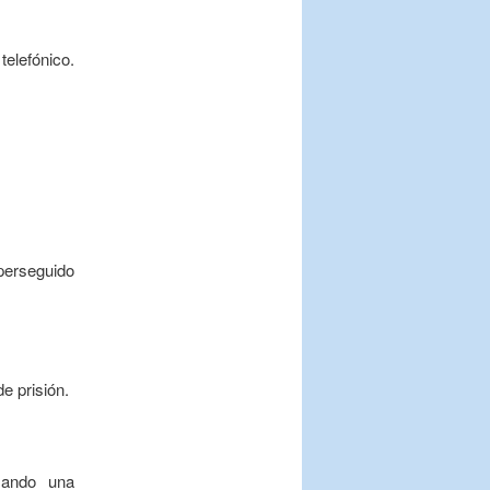
elefónico.
perseguido
e prisión.
zando una