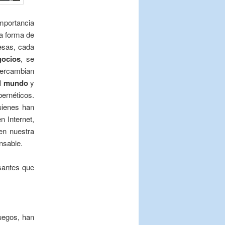
mportancia
na forma de
esas, cada
gocios
, se
tercambian
el mundo
y
ernéticos.
uienes han
n Internet,
en nuestra
nsable.
esantes que
juegos, han