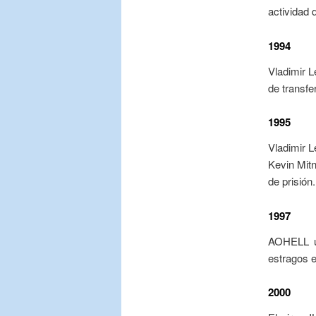
actividad 
1994
Vladimir L
de transfe
1995
Vladimir L
Kevin Mitn
de prisión.
1997
AOHELL un
estragos e
2000