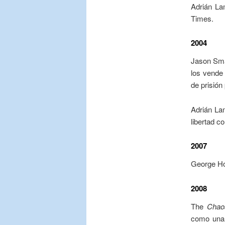
Adrián La
Times.
2004
Jason Sma
los vende
de prisión
Adrián La
libertad c
2007
George Hot
2008
The
Chao
como una 