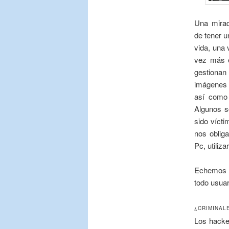
Una mira
de tener u
vida, una
vez más e
gestionan
imágenes 
así como 
Algunos s
sido vícti
nos oblig
Pc, utili
Echemos u
todo usuar
¿CRIMINAL
Los hacker