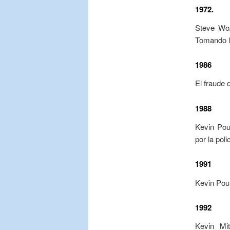
1972.
Steve Woz
Tomando l
1986
El fraude
1988
Kevin Pou
por la pol
1991
Kevin Poul
1992
Kevin Mi