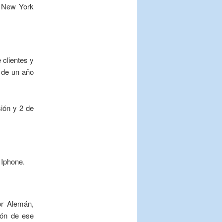
l New York
 clientes y
 de un año
ión y 2 de
 Iphone.
ior Alemán,
ión de ese