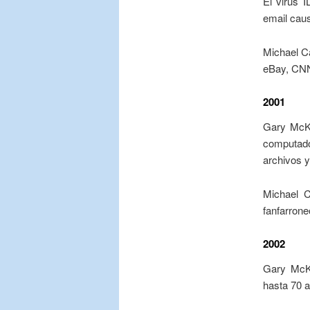
El virus 
email caus
Michael C
eBay, CNN
2001
Gary McKi
computad
archivos 
Michael C
fanfarrone
2002
Gary McKi
hasta 70 a