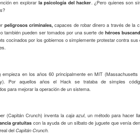
ención en explorar
la psicología del hacker
. ¿Pero quienes son s
rs?
er
peligrosos criminales,
capaces de robar dinero a través de la c
 o también pueden ser tomados por una suerte de
héroes buscan
ts cocinados por los gobiernos o simplemente protestar contra sus
es.
g empieza en los años 60 principalmente en MIT (Massachusetts In
gy). Por aquellos años el Hack se trataba de simples códig
dos para mejorar la operación de un sistema.
er (Capitán Crunch) inventa la
caja azul
, un método para hacer l
ancia gratuitas
con la ayuda de un silbato de juguete que venía den
real del
Capitán Crunch.