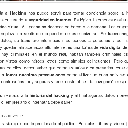
da al
Hacking
nos puede servir para tomar conciencia sobre la i
na cultura de la
seguridad en Internet
. Es lógico. Internet es casi u
 vida virtual. Allí pasamos decenas de horas a la semana. Las empr
mpiezan a sentir que dependen de este universo. Se
hacen ne
 datos, se transfiere información, se conoce a personas y se in
y quedan almacenadas allí. Internet es una forma de
vida digital d
hay criminales en el mundo real, habitan también criminales cib
on vistos como héroes, otros como simples delincuentes. Pero q
mas de ellos, deben saber que como usuarios o empresarios, estar e
a a
tomar nuestras precauciones
como utilizar un buen antivirus 
zar contraseñas muy seguras y tener costumbres de navegación respo
n vistazo a la
historia del hacking
y al final algunas datos inter
io, empresario o internauta debe saber.
ES O HÉROES?
s siempre han impresionado al público. Películas, libros y vídeo 