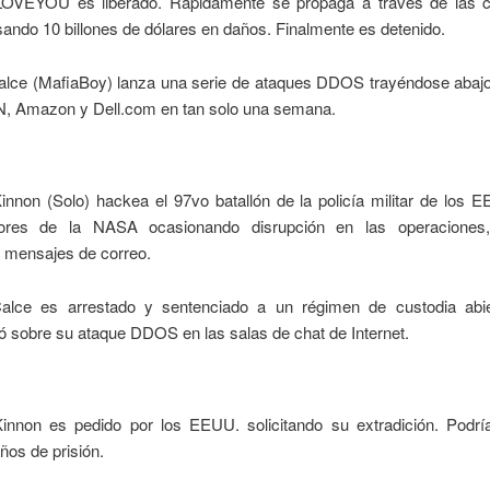
ILOVEYOU es liberado. Rápidamente se propaga a través de las 
ando 10 billones de dólares en daños. Finalmente es detenido.
alce (MafiaBoy) lanza una serie de ataques DDOS trayéndose abajo
, Amazon y Dell.com en tan solo una semana.
nnon (Solo) hackea el 97vo batallón de la policía militar de los E
ores de la NASA ocasionando disrupción en las operaciones,
y mensajes de correo.
alce es arrestado y sentenciado a un régimen de custodia abie
ó sobre su ataque DDOS en las salas de chat de Internet.
nnon es pedido por los EEUU. solicitando su extradición. Podría
ños de prisión.