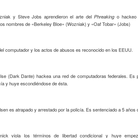
niak y Steve Jobs aprendieron el arte del
Phreaking
o hackeo t
os nombres de «Berkeley Bloe» (Wozniak) y «Oaf Tobar» (Jobs)
 del computador y los actos de abusos es reconocido en los EEUU.
lse (Dark Dante) hackea una red de computadoras federales. Es 
icía y huye escondiéndose de ésta.
sen es atrapado y arrestado por la policía. Es sentenciado a 5 años d
tnick viola los términos de libertad condicional y huye empe