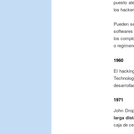
puesto at
los hacke
Pueden s
softwares
los complo
o regímen
1960
El hackin
Technolo
desarrolla
1971
John Drop
larga dist
caja de ce