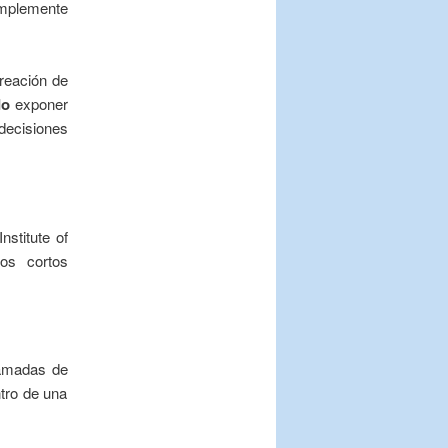
implemente
reación de
do
exponer
 decisiones
stitute of
os cortos
lamadas de
tro de una