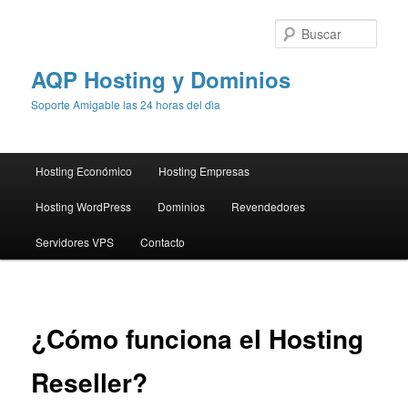
Busc
AQP Hosting y Dominios
Soporte Amigable las 24 horas del dìa
Menú
Hosting Económico
Hosting Empresas
Ir
principal
Hosting WordPress
Dominios
Revendedores
al
Servidores VPS
Contacto
contenido
principal
¿Cómo funciona el Hosting
Reseller?