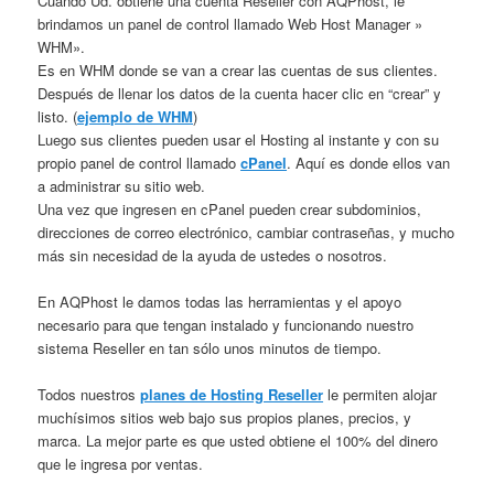
Cuando Ud. obtiene una cuenta Reseller con AQPhost, le
brindamos un panel de control llamado Web Host Manager »
WHM».
Es en WHM donde se van a crear las cuentas de sus clientes.
Después de llenar los datos de la cuenta hacer clic en “crear” y
listo. (
ejemplo de WHM
)
Luego sus clientes pueden usar el Hosting al instante y con su
propio panel de control llamado
cPanel
. Aquí es donde ellos van
a administrar su sitio web.
Una vez que ingresen en cPanel pueden crear subdominios,
direcciones de correo electrónico, cambiar contraseñas, y mucho
más sin necesidad de la ayuda de ustedes o nosotros.
En AQPhost le damos todas las herramientas y el apoyo
necesario para que tengan instalado y funcionando nuestro
sistema Reseller en tan sólo unos minutos de tiempo.
Todos nuestros
planes de Hosting Reseller
le permiten alojar
muchísimos sitios web bajo sus propios planes, precios, y
marca. La mejor parte es que usted obtiene el 100% del dinero
que le ingresa por ventas.