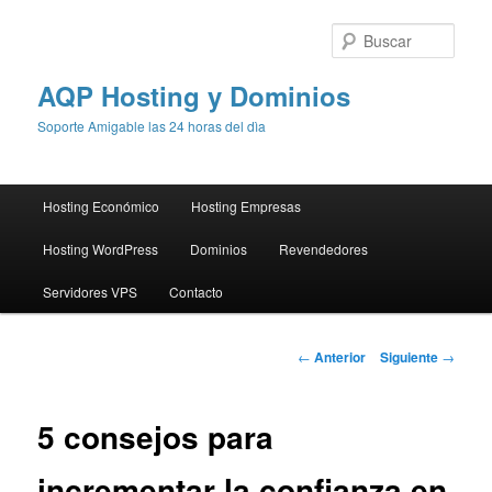
Busc
AQP Hosting y Dominios
Soporte Amigable las 24 horas del dìa
Menú
Hosting Económico
Hosting Empresas
Ir
principal
Hosting WordPress
Dominios
Revendedores
al
Servidores VPS
Contacto
contenido
principal
Navegación
←
Anterior
Siguiente
→
de
entradas
5 consejos para
incrementar la confianza en