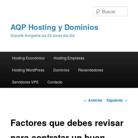
Busc
AQP Hosting y Dominios
Soporte Amigable las 24 horas del dìa
Menú
Hosting Económico
Hosting Empresas
Ir
principal
Hosting WordPress
Dominios
Revendedores
al
Servidores VPS
Contacto
contenido
principal
Navegación
←
Anterior
Siguiente
→
de
entradas
Factores que debes revisar
para contratar un buen