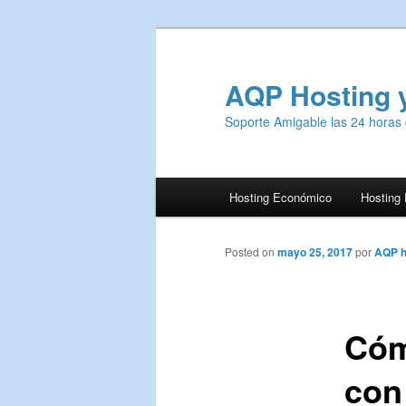
AQP Hosting 
Soporte Amigable las 24 horas 
Menú
Hosting Económico
Hosting
Ir
principal
al
Posted on
mayo 25, 2017
por
AQP h
contenido
Cóm
principal
con