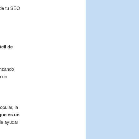
nde tu SEO
ácil de
enzando
e un
pular, la
que es un
de ayudar