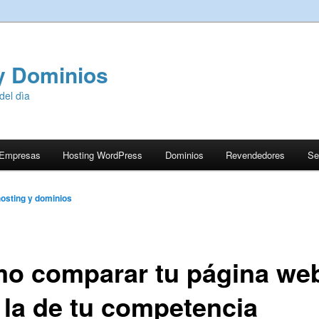
y Dominios
del dìa
 Empresas
Hosting WordPress
Dominios
Revendedores
Se
osting y dominios
o comparar tu página we
 la de tu competencia