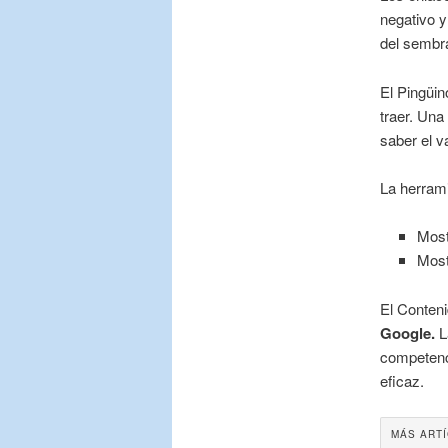
negativo y
del sembra
El
Pingüin
traer. Un
saber el v
La herrami
Most
Most
El Conteni
Google.
La
competenc
eficaz.
MÁS ART