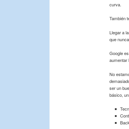
curva.
También te
Llegar a l
que nunca
Google e
aumentar h
No estamos
demasiado
ser un bue
básico, un
Tecn
Cont
Back