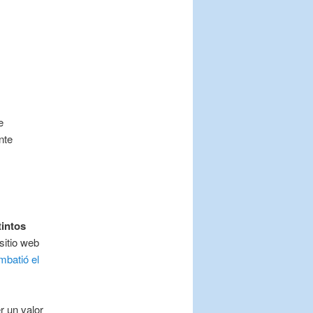
e
nte
tintos
sitio web
mbatió el
r un valor