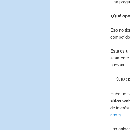
Una pregun
¿Qué opo
Eso no tie
competido
Esta es u
altamente
nuevas.
BACK
Hubo un t
sitios we
de interés
spam.
Los enlace