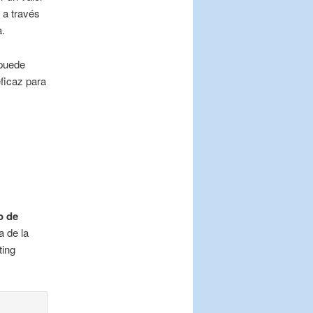
 a través
a.
 puede
ficaz para
o de
a de la
ting