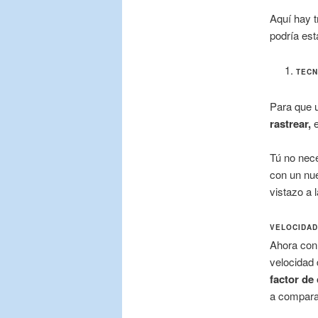
Aquí hay 
podría est
TEC
Para que u
rastrear,
e
Tú no nece
con un nu
vistazo a 
VELOCIDAD
Ahora con 
velocidad 
factor de 
a comparar