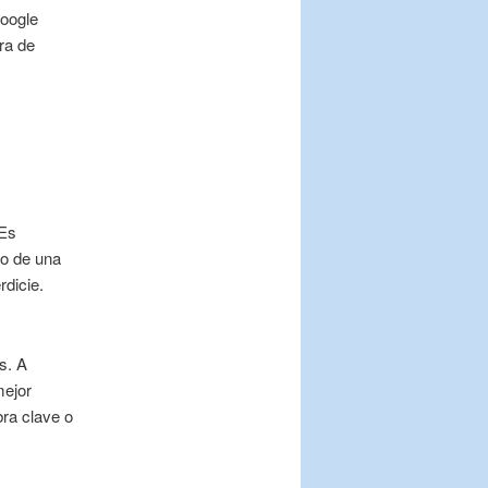
Google
ra de
 Es
lo de una
dicie.
s. A
mejor
bra clave o