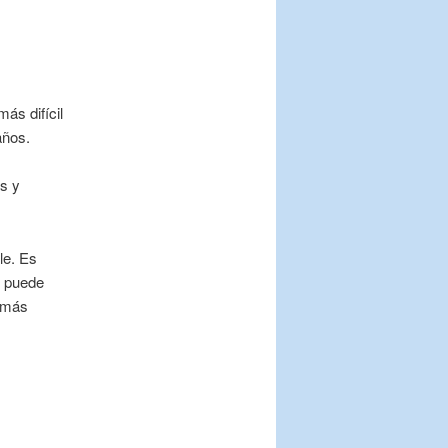
ás difícil
años.
s y
le. Es
, puede
l más