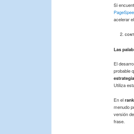
Si encuent
PageSpeed
acelerar e
CON
Las palab
El desarro
probable q
estrategi
Utiliza est
En el
rank
menudo pu
versión de
frase.