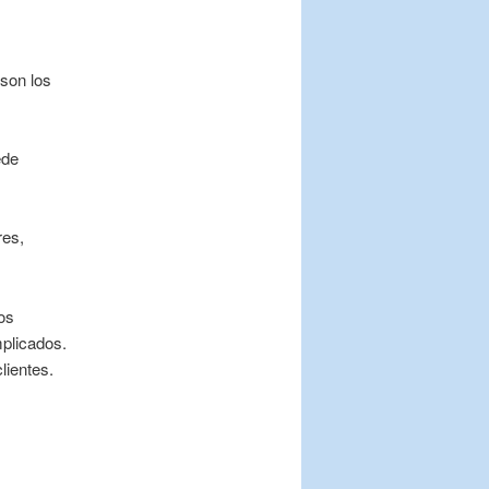
 son los
ede
res,
os
plicados.
lientes.