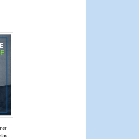
ener
llas.