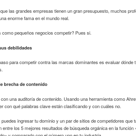
 que las grandes empresas tienen un gran presupuesto, muchos prof
 una enorme fama en el mundo real.
como pequeños negocios competir? Pues si.
sus debilidades
paso para competir contra las marcas dominantes es evaluar dónde t
s.
de brecha de contenido
con una auditoría de contenido. Usando una herramienta como Ahre
 con qué palabras clave están clasificando y con cuáles no.
 puedes ingresar tu dominio y un par de sitios de competidores que 
 entre los 5 mejores resultados de búsqueda orgánica en la función
do» y compararlo con el número uno en tu industria.