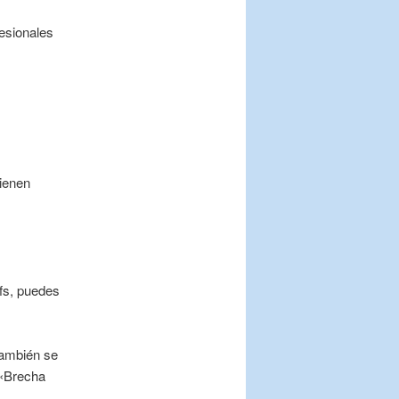
esionales
ienen
fs, puedes
también se
 «Brecha