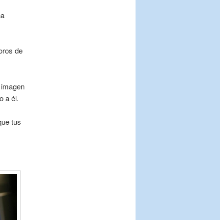
na
foros de
a imagen
 a él.
que tus