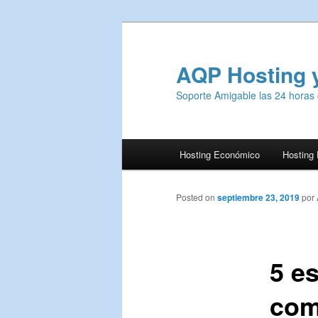
AQP Hosting 
Soporte Amigable las 24 horas 
Menú
Hosting Económico
Hosting
Ir
principal
al
Posted on
septiembre 23, 2019
por
contenido
5 e
principal
com