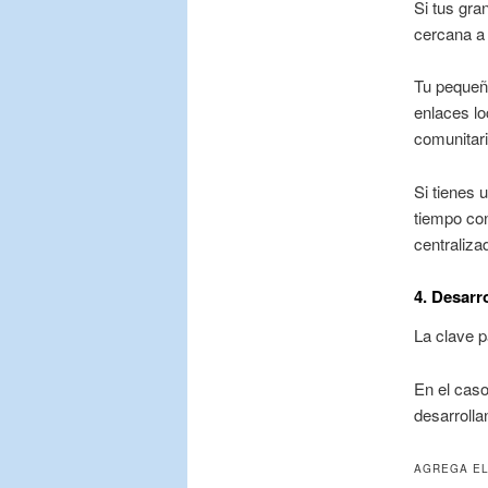
Si tus gra
cercana a 
Tu pequeñ
enlaces lo
comunitari
Si tienes
tiempo co
centraliza
4. Desarro
La clave p
En el caso
desarrolla
AGREGA EL