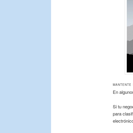
MANTENTE 
En algunos
Si tu nego
para clasi
electrónic