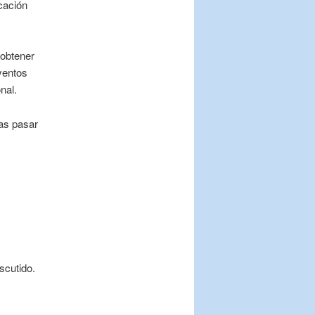
cación
obtener
ventos
nal.
as pasar
.
scutido.