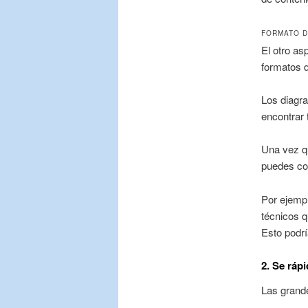
FORMATO D
El otro as
formatos d
Los diagr
encontrar 
Una vez q
puedes co
Por ejempl
técnicos q
Esto podrí
2. Se rápi
Las grand