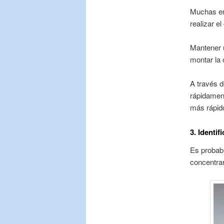
Muchas em
realizar 
Mantener u
montar la 
A través 
rápidament
más rápido
3. Identif
Es probabl
concentrar