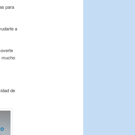
as para
yudarte a
moverte
es mucho
cidad de