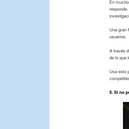
En muchos
responde.
investigac
Una gran f
usuarios.
A través d
de lo que 
Usa esto p
competidor
5. Si no 