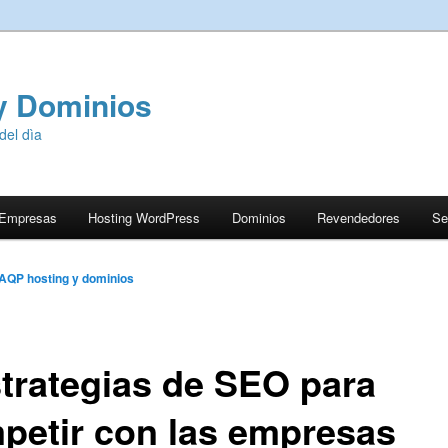
y Dominios
del dìa
 Empresas
Hosting WordPress
Dominios
Revendedores
Se
AQP hosting y dominios
strategias de SEO para
petir con las empresas