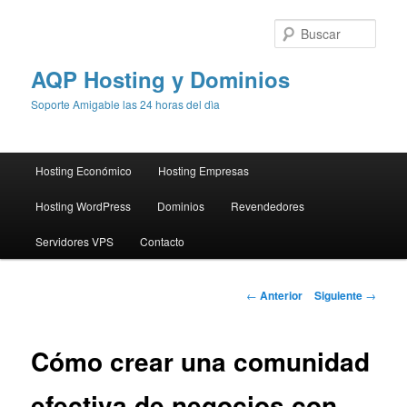
Busc
AQP Hosting y Dominios
Soporte Amigable las 24 horas del dìa
Menú
Hosting Económico
Hosting Empresas
Ir
principal
Hosting WordPress
Dominios
Revendedores
al
Servidores VPS
Contacto
contenido
principal
Navegación
←
Anterior
Siguiente
→
de
entradas
Cómo crear una comunidad
efectiva de negocios con