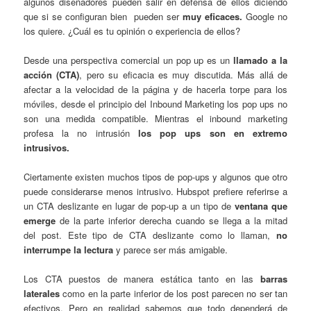
algunos diseñadores pueden salir en defensa de ellos diciendo
que si se configuran bien pueden ser
muy eficaces.
Google no
los quiere. ¿Cuál es tu opinión o experiencia de ellos?
Desde una perspectiva comercial un pop up es un
llamado a la
acción (CTA)
, pero su eficacia es muy discutida. Más allá de
afectar a la velocidad de la página y de hacerla torpe para los
móviles, desde el principio del Inbound Marketing los pop ups no
son una medida compatible. Mientras el inbound marketing
profesa la no intrusión
los pop ups son en extremo
intrusivos.
Ciertamente existen muchos tipos de pop-ups y algunos que otro
puede considerarse menos intrusivo. Hubspot prefiere referirse a
un CTA deslizante en lugar de pop-up a un tipo de
ventana que
emerge
de la parte inferior derecha cuando se llega a la mitad
del post. Este tipo de CTA deslizante como lo llaman,
no
interrumpe la lectura
y parece ser más amigable.
Los CTA puestos de manera estática tanto en las
barras
laterales
como en la parte inferior de los post parecen no ser tan
efectivos. Pero en realidad sabemos que todo dependerá de