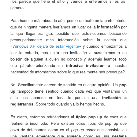
nos parece que tiene el sitio y vamos a enterarnos si es así
primero.
Para hacerlo más absurdo aún, posee un texto en la parte inferior
que de ninguna manera leeríamos en lugar de la
información
por
la que llegamos. ¿Es posible que estuviésemos buscando
preocupadamente más información sobre la noticia que
«
Windows XP dejará de estar vigente
» y cuando empezamos a
leer la entrada, nos salta una invitación a suscribirnos a un
boletín de alguien a quien no conozco y además leamos todo
ese párrafo priorizando su
intrusiva invitación
a nuestra
necesidad de informarnos sobre lo que realmente nos preocupa?
No. Sencillamente carece de sentido en nuestra opinión. Un
pop
up
tampoco tiene sentido cuando cada vez que visitamos un
sitio nos aparece en toda la pantalla una
invitación a
registrarnos
. Sobre todo cuando ya lo hemos hecho.
Es cierto, estamos refiriéndonos al
típico pop up
de esos que
realmente incomoda. Pero existen otros tipos de pop up que
goza de defensores como es el
pop up under
que consiste en
una ventana emergente que aparece como en una
pestaña