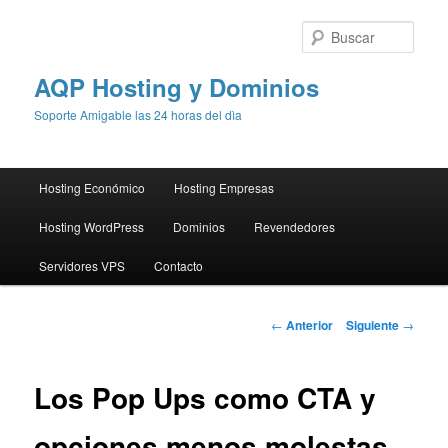
Busc
AQP Hosting y Dominios
Soporte Amigable las 24 horas del dìa
Menú
Hosting Económico
Hosting Empresas
Ir
principal
Hosting WordPress
Dominios
Revendedores
al
Servidores VPS
Contacto
contenido
principal
Navegación
←
Anterior
Siguiente
→
de
entradas
Los Pop Ups como CTA y
opciones menos molestas