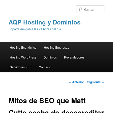
Busc
AQP Hosting y Dominios
Soporte Amigable las 24 horas del dìa
Menú
Hosting Económico
Hosting Empresas
Ir
principal
Hosting WordPress
Dominios
Revendedores
al
Servidores VPS
Contacto
contenido
principal
Navegación
←
Anterior
Siguiente
→
de
entradas
Mitos de SEO que Matt
Cutts acaba de desacreditar