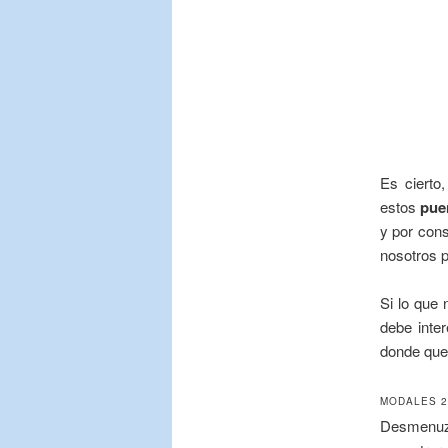
Es cierto
estos
puen
y por cons
nosotros p
Si lo que
debe inter
donde quer
MODALES 2
Desmenuz