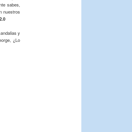
nte sabes,
n nuestros
2.0
sandalias y
orge, ¿Lo