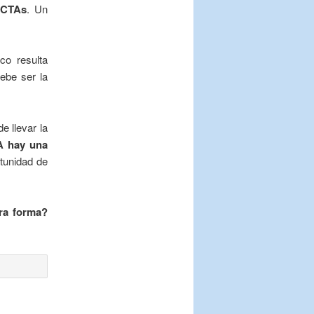
 CTAs
. Un
o resulta
debe ser la
e llevar la
A hay una
rtunidad de
tra forma?