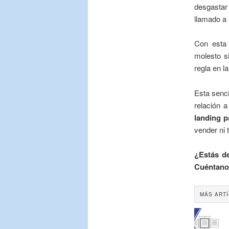
desgastar
llamado a 
Con esta 
molesto si
regla en l
Esta senci
relación 
landing 
vender ni 
¿Estás de
Cuéntano
MÁS ART