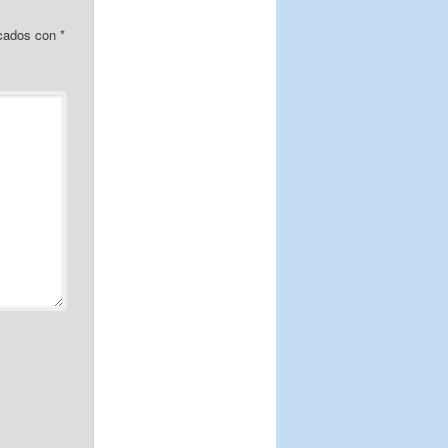
rcados con
*