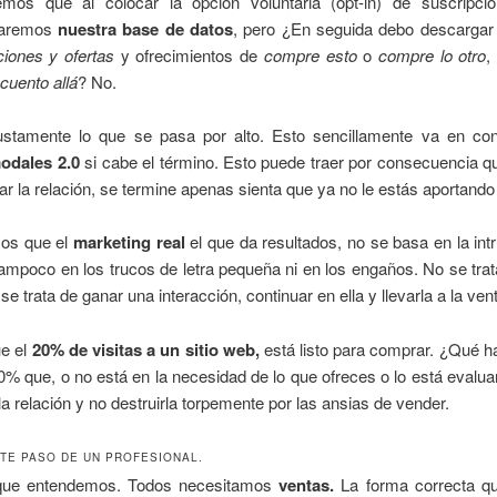
emos que al colocar la opción voluntaria (opt-in) de suscripció
taremos
nuestra base de datos
, pero ¿En seguida debo descargar 
iones y ofertas
y ofrecimientos de
compre esto
o
compre lo otro
cuento allá
? No.
ustamente lo que se pasa por alto. Esto sencillamente va en con
odales 2.0
si cabe el término. Esto puede traer por consecuencia q
ar la relación, se termine apenas sienta que ya no le estás aportando 
os que el
marketing real
el que da resultados, no se basa en la int
tampoco en los trucos de letra pequeña ni en los engaños. No se tra
se trata de ganar una interacción, continuar en ella y llevarla a la ven
ue el
20% de visitas a un sitio web,
está listo para comprar. ¿Qué h
0% que, o no está en la necesidad de lo que ofreces o lo está eval
a relación y no destruirla torpemente por las ansias de vender.
NTE PASO DE UN PROFESIONAL.
que entendemos. Todos necesitamos
ventas.
La forma correcta q