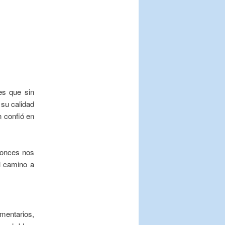
es que sin
 su calidad
n confió en
tonces nos
el camino a
mentarios,