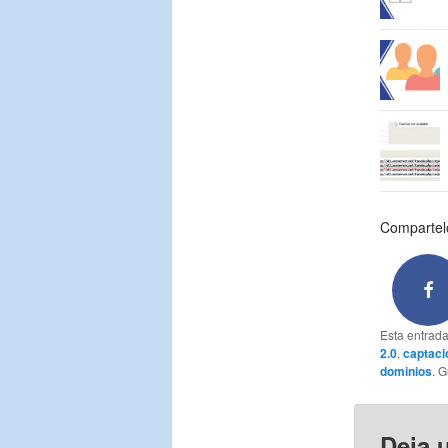
Compartelo
Esta entrad
2.0
,
captaci
dominios
. 
Deja 