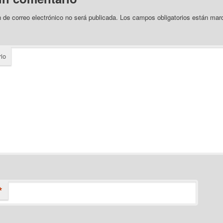
n de correo electrónico no será publicada.
Los campos obligatorios están ma
io
*