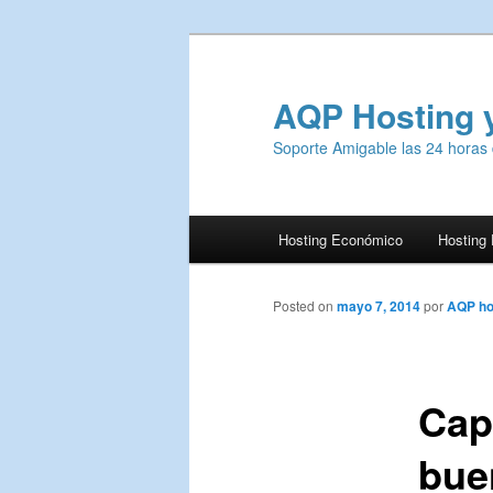
AQP Hosting 
Soporte Amigable las 24 horas 
Menú
Hosting Económico
Hosting
Ir
principal
al
Posted on
mayo 7, 2014
por
AQP ho
contenido
Cap
principal
bue