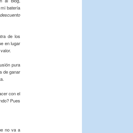
n al blog,
mi batería
,
descuento
tra de los
ue en lugar
valor.
rusión pura
ta de ganar
ta.
acer con el
uando? Pues
ue no va a