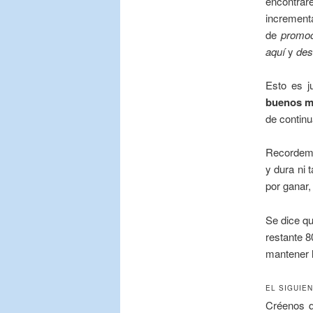
encontrar
incremen
de
promoc
aquí
y
des
Esto es j
buenos m
de continu
Recordem
y dura ni 
por ganar, 
Se dice q
restante 8
mantener l
EL SIGUIE
Créenos 