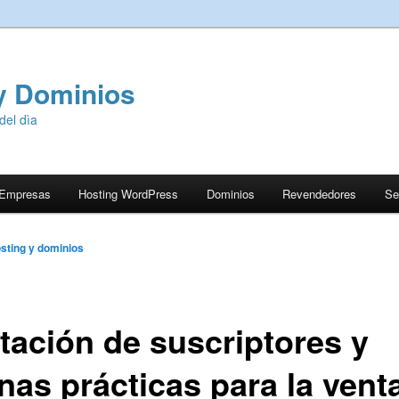
y Dominios
del dìa
 Empresas
Hosting WordPress
Dominios
Revendedores
Se
sting y dominios
tación de suscriptores y
nas prácticas para la vent