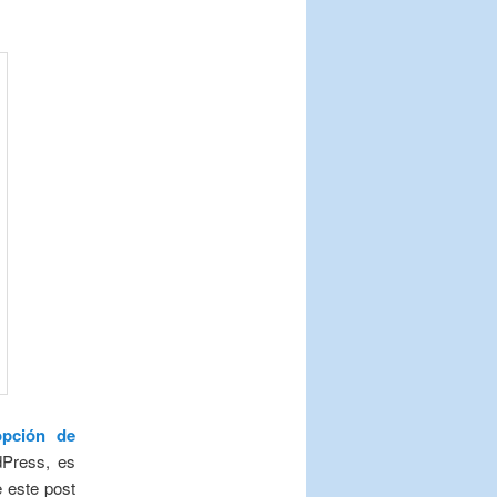
opción de
dPress, es
 este post