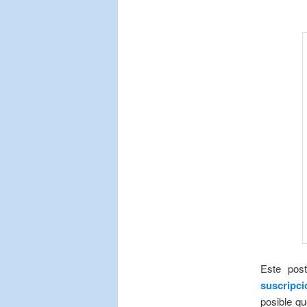
Este pos
suscripci
posible q