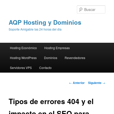
Busc
AQP Hosting y Dominios
Soporte Amigable las 24 horas del dìa
Menú
Hosting Económico
Hosting Empresas
Ir
principal
Hosting WordPress
Dominios
Revendedores
al
Servidores VPS
Contacto
contenido
principal
Navegación
←
Anterior
Siguiente
→
de
entradas
Tipos de errores 404 y el
impacto en el SEO para