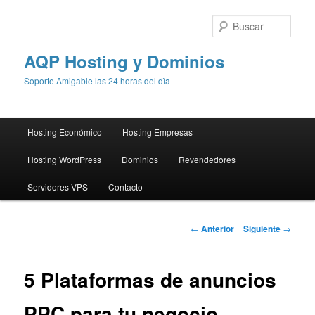
Busc
AQP Hosting y Dominios
Soporte Amigable las 24 horas del dìa
Menú
Hosting Económico
Hosting Empresas
Ir
principal
Hosting WordPress
Dominios
Revendedores
al
Servidores VPS
Contacto
contenido
principal
Navegación
←
Anterior
Siguiente
→
de
entradas
5 Plataformas de anuncios
PPC para tu negocio