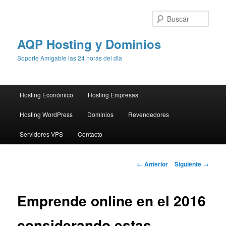
Busc
AQP Hosting y Dominios
Soporte Amigable las 24 horas del dìa
Menú
Hosting Económico
Hosting Empresas
Ir
principal
Hosting WordPress
Dominios
Revendedores
al
Servidores VPS
Contacto
contenido
principal
Navegación
←
Anterior
Siguiente
→
de
entradas
Emprende online en el 2016
considerando estas