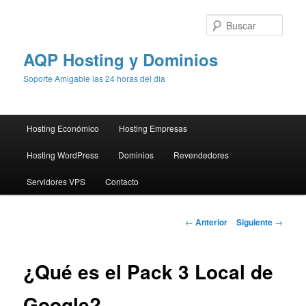
Busc
AQP Hosting y Dominios
Soporte Amigable las 24 horas del dìa
Menú
Hosting Económico
Hosting Empresas
Ir
principal
Hosting WordPress
Dominios
Revendedores
al
Servidores VPS
Contacto
contenido
principal
Navegación
←
Anterior
Siguiente
→
de
entradas
¿Qué es el Pack 3 Local de
Google?