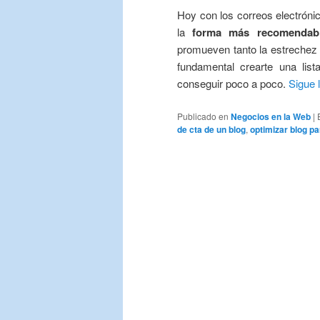
Hoy con los correos electróni
la
forma más recomendable
promueven tanto la estrechez d
fundamental crearte una list
conseguir poco a poco.
Sigue
Publicado en
Negocios en la Web
|
de cta de un blog
,
optimizar blog p