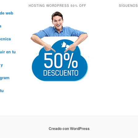
HOSTING WORDPRESS 50% OFF
SÍGUENOS
 de web
a
écnica
ir en tu
 y
agram
tu
Creado con WordPress