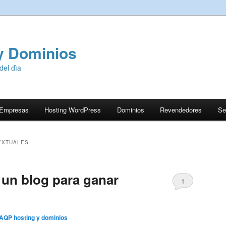
y Dominios
del dìa
 Empresas
Hosting WordPress
Dominios
Revendedores
Se
EXTUALES
un blog para ganar
1
AQP hosting y dominios