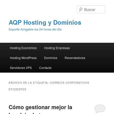
Busc
AQP Hosting y Dominios
Soporte Amigable las 24 horas del dìa
Menú
Hosting Económico
Hosting Empresas
Ir
Ir
principal
Hosting WordPress
Dominios
Revendedores
al
al
Servidores VPS
Contacto
contenido
contenido
principal
secundario
ARCHIVO DE LA ETIQUETA:
CORREOS CORPORATIVOS
EFICIENTES
Cómo gestionar mejor la