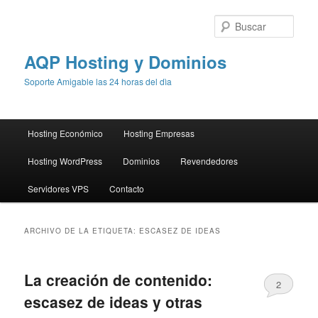
Busc
AQP Hosting y Dominios
Soporte Amigable las 24 horas del dìa
Menú
Hosting Económico
Hosting Empresas
Ir
Ir
principal
Hosting WordPress
Dominios
Revendedores
al
al
Servidores VPS
Contacto
contenido
contenido
principal
secundario
ARCHIVO DE LA ETIQUETA:
ESCASEZ DE IDEAS
La creación de contenido:
2
escasez de ideas y otras