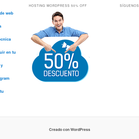
HOSTING WORDPRESS 50% OFF
SÍGUENOS
 de web
a
écnica
ir en tu
 y
agram
tu
Creado con WordPress