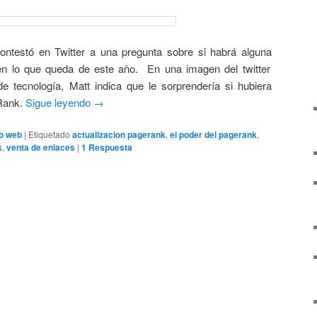
ntestó en Twitter a una pregunta sobre si habrá alguna
n lo que queda de este año. En una imagen del twitter
e tecnología, Matt indica que le sorprendería si hubiera
eRank.
Sigue leyendo
→
o web
|
Etiquetado
actualizacion pagerank
,
el poder del pagerank
,
k
,
venta de enlaces
|
1
Respuesta