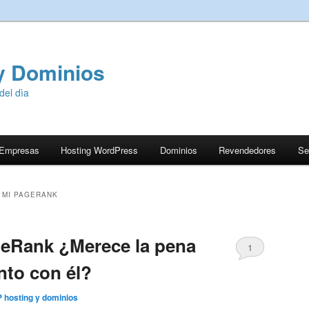
y Dominios
del dìa
 Empresas
Hosting WordPress
Dominios
Revendedores
Se
 MI PAGERANK
geRank ¿Merece la pena
1
nto con él?
 hosting y dominios