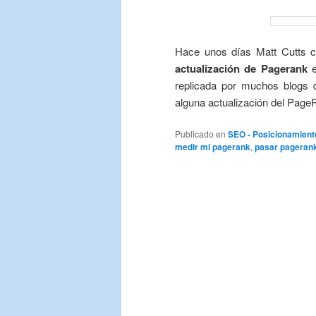
Hace unos días Matt Cutts co
actualización de Pagerank
e
replicada por muchos blogs d
alguna actualización del Pag
Publicado en
SEO - Posicionamient
medir mi pagerank
,
pasar pageran