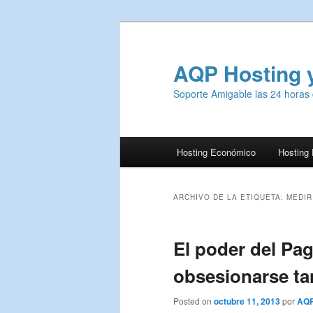
AQP Hosting 
Soporte Amigable las 24 horas 
Menú
Hosting Económico
Hosting
Ir
Ir
principal
al
al
ARCHIVO DE LA ETIQUETA:
MEDIR
contenido
contenido
El poder del Pa
principal
secundario
obsesionarse ta
Posted on
octubre 11, 2013
por
AQP