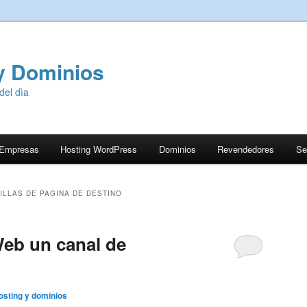
y Dominios
del dìa
 Empresas
Hosting WordPress
Dominios
Revendedores
Se
ILLAS DE PAGINA DE DESTINO
eb un canal de
sting y dominios