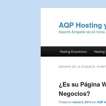
AQP Hosting 
Soporte Amigable las 24 horas 
Menú
Hosting Económico
Hosting
Ir
Ir
principal
al
al
ARCHIVO DE LA ETIQUETA:
PLANT
contenido
contenido
¿Es su Página W
principal
secundario
Negocios?
Posted on
marzo 5, 2014
por
AQP ho