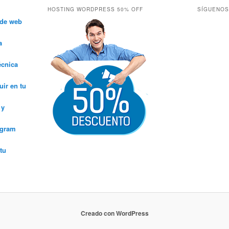
HOSTING WORDPRESS 50% OFF
SÍGUENOS
 de web
a
écnica
ir en tu
 y
agram
tu
Creado con WordPress